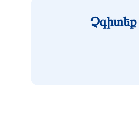
Չգիտեք 