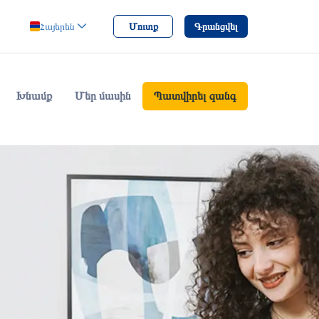
Մուտք
Գրանցվել
Հայերեն
Խնամք
Մեր մասին
Պատվիրել զանգ