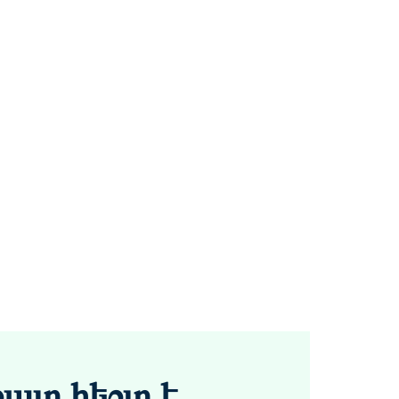
շատ հեշտ է