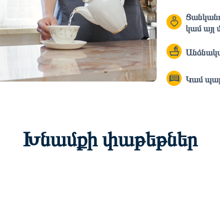
Ցանկանո
կամ այլ
Անձնակա
Կամ պար
Խնամքի փաթեթներ