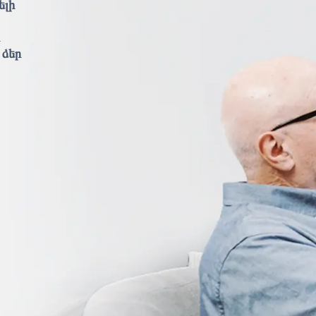
ելի
 ձեր