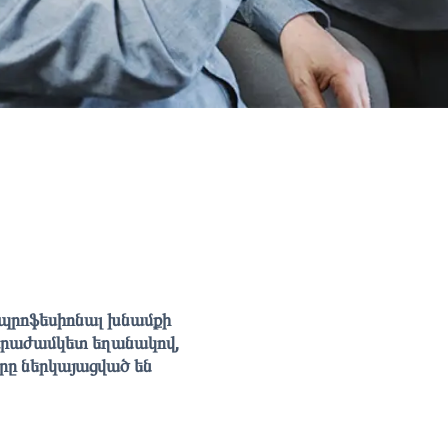
և պրոֆեսիոնալ խնամքի
րկարաժամկետ եղանակով,
երը ներկայացված են