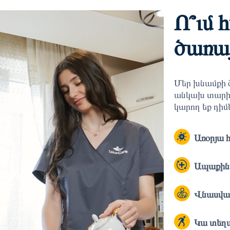
Ո՞ւմ 
ծառայ
Մեր խնամքի ծ
անկախ տարիք
կարող եք դիմե
Առօրյա 
Ապաքինվ
Վնասված
Կա տեղ