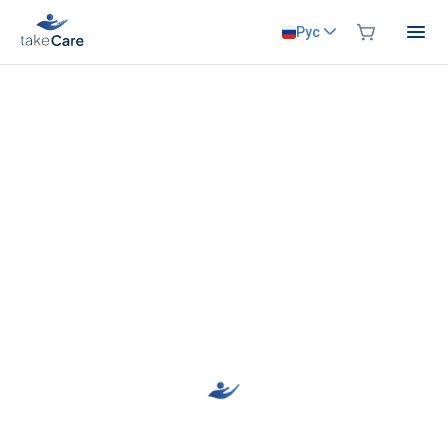
Рус
Позаботьтесь о своём близком -
даже на расстоянии.
Мы поможем вам организовать качественный и
надёжный уход за вашим близким в Армении - даже
если вы находитесь за границей. Мы предлагаем
расширенные услуги по уходу, адаптированные к
вашим потребностям.